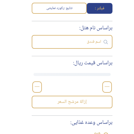
فیلتر :
نتایج :
رکورد نمایشی
براساس نام هتل:
براساس قیمت ریال:
—
—
إزالة مرشح السعر
براساس وعده غذایی:
همه