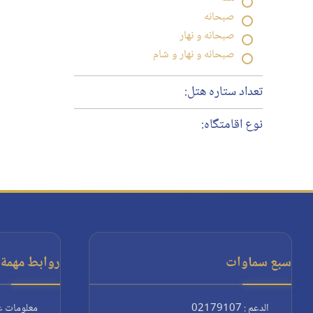
صبحانه
صبحانه و نهار
صبحانه و نهار و شام
تعداد ستاره هتل:
نوع اقامتگاه:
سبع سماوات
روابط مهمة:
الدعم : 02179107
معلومات ع