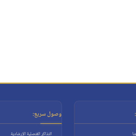
وصول سريع:
نا
التذاكر القنصلية الإرشادية