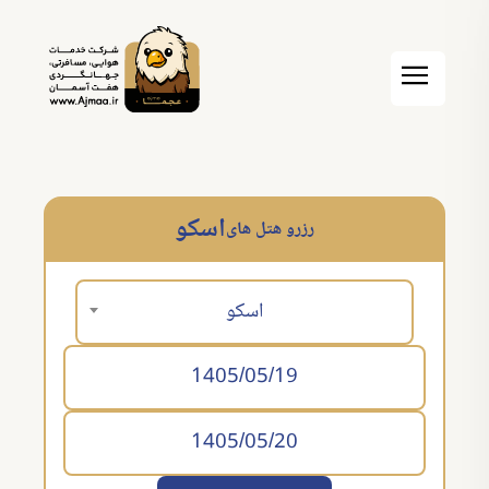
اسکو
رزرو هتل های
اسکو