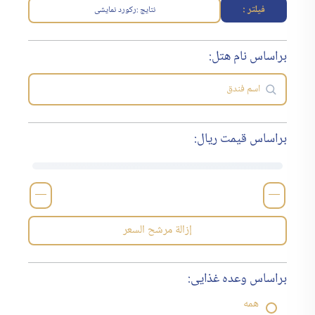
فیلتر :
نتایج :
رکورد نمایشی
براساس نام هتل:
براساس قیمت ریال:
—
—
إزالة مرشح السعر
براساس وعده غذایی:
همه