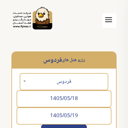
فردوس
رزرو هتل های
فردوس