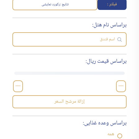
فیلتر :
نتایج :
رکورد نمایشی
براساس نام هتل:
براساس قیمت ریال:
—
—
إزالة مرشح السعر
براساس وعده غذایی:
همه