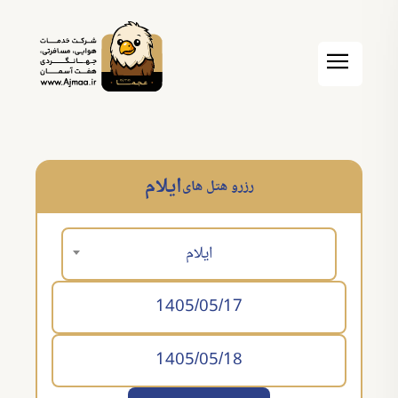
ایلام
رزرو هتل های
ایلام