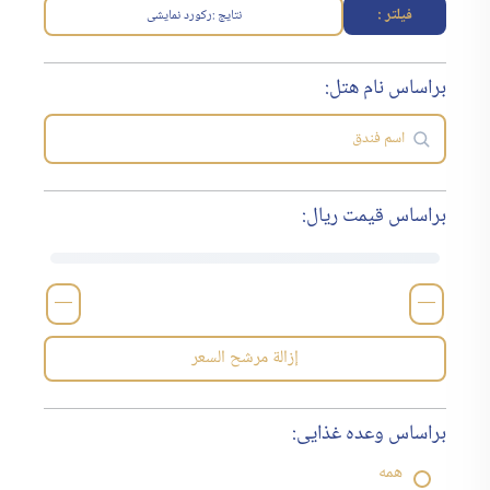
فیلتر :
نتایج :
رکورد نمایشی
براساس نام هتل:
براساس قیمت ریال:
—
—
إزالة مرشح السعر
براساس وعده غذایی:
همه