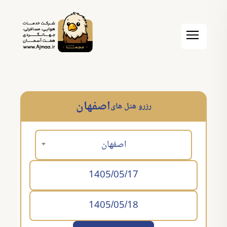
اصفهان
رزرو هتل های
اصفهان