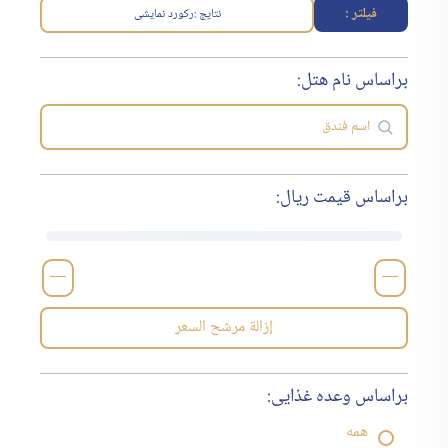
فیلتر :
نتایج :
رکورد نمایشی
براساس نام هتل:
براساس قیمت ریال:
—
—
إزالة مرشح السعر
براساس وعده غذایی:
همه