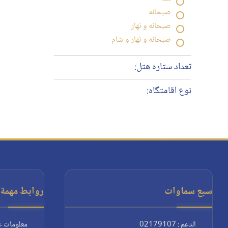
صبحانه
صبحانه و نهار
صبحانه و نهار و شام
تعداد ستاره هتل:
نوع اقامتگاه:
سبع سماوات
روابط مهمة:
الدعم : 02179107
معلومات ع