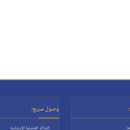
وصول سريع:
نا
التذاكر القنصلية الإرشادية