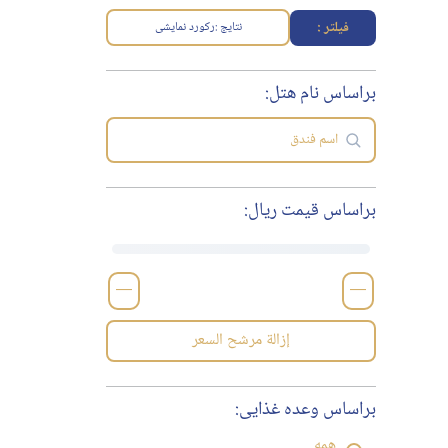
فیلتر :
نتایج :
رکورد نمایشی
براساس نام هتل:
براساس قیمت ریال:
—
—
إزالة مرشح السعر
براساس وعده غذایی:
همه