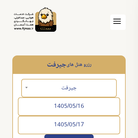
جیرفت
رزرو هتل های
جیرفت