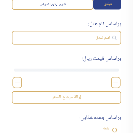
فیلتر :
نتایج :
رکورد نمایشی
براساس نام هتل:
براساس قیمت ریال:
—
—
إزالة مرشح السعر
براساس وعده غذایی:
همه