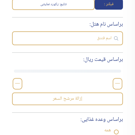
فیلتر :
نتایج :
رکورد نمایشی
براساس نام هتل:
براساس قیمت ریال:
—
—
إزالة مرشح السعر
براساس وعده غذایی:
همه