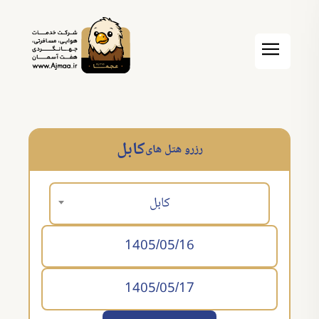
كابل
رزرو هتل های
كابل