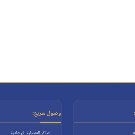
وصول سريع:
نا
التذاكر القنصلية الإرشادية