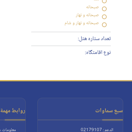
صبحانه
صبحانه و نهار
صبحانه و نهار و شام
تعداد ستاره هتل:
نوع اقامتگاه:
سبع سماوات
روابط مهمة:
الدعم : 02179107
معلومات ع