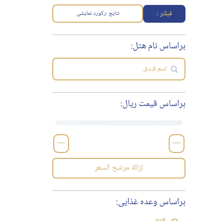
فیلتر :
نتایج :
رکورد نمایشی
براساس نام هتل:
براساس قیمت ریال:
—
—
إزالة مرشح السعر
براساس وعده غذایی:
همه