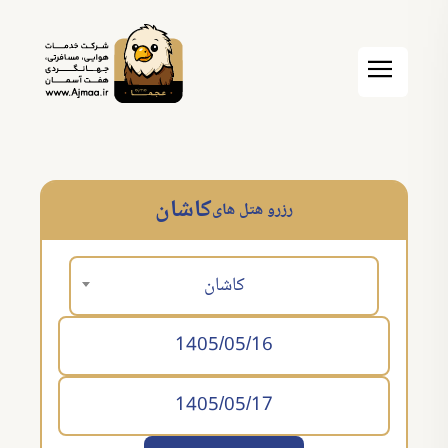
کاشان
رزرو هتل های
کاشان