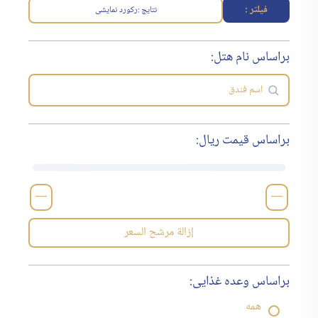
فیلتر :
نتایج :
رکورد نمایشی
براساس نام هتل:
براساس قیمت ریال:
—
—
إزالة مرشح السعر
براساس وعده غذایی:
همه