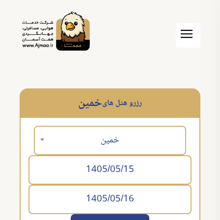
خمین
رزرو هتل های
خمین