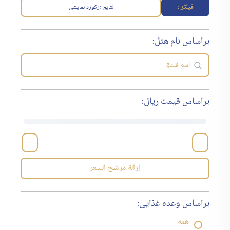
فیلتر :
نتایج :
رکورد نمایشی
براساس نام هتل:
براساس قیمت ریال:
—
—
إزالة مرشح السعر
براساس وعده غذایی:
همه