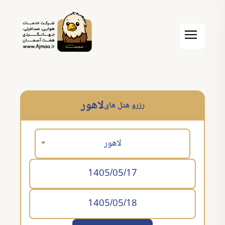
لاهور
رزرو هتل های
لاهور