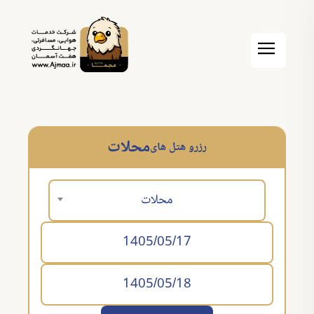
محلات
رزرو هتل های
محلات