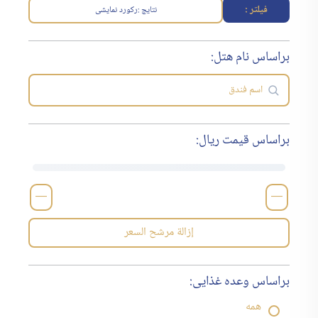
فیلتر :
نتایج :
رکورد نمایشی
براساس نام هتل:
براساس قیمت ریال:
—
—
إزالة مرشح السعر
براساس وعده غذایی:
همه