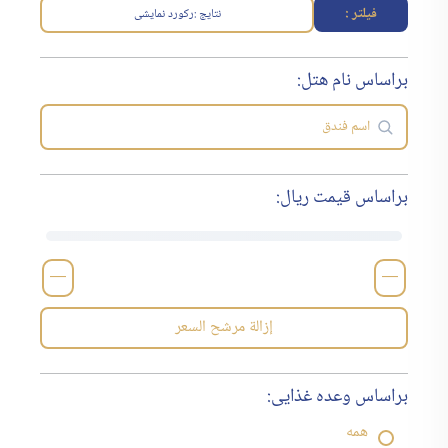
فیلتر :
نتایج :
رکورد نمایشی
براساس نام هتل:
براساس قیمت ریال:
—
—
إزالة مرشح السعر
براساس وعده غذایی:
همه