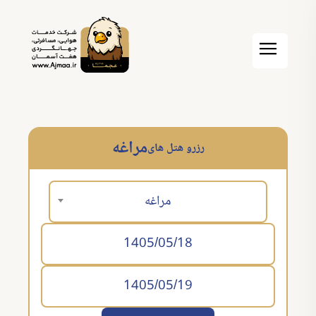
مراغه
رزرو هتل های
مراغه