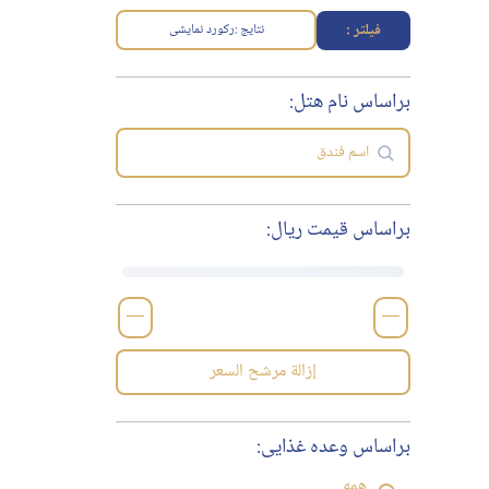
فیلتر :
نتایج :
رکورد نمایشی
براساس نام هتل:
براساس قیمت ریال:
—
—
إزالة مرشح السعر
براساس وعده غذایی:
همه