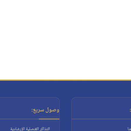
وصول سريع:
نا
التذاكر القنصلية الإرشادية