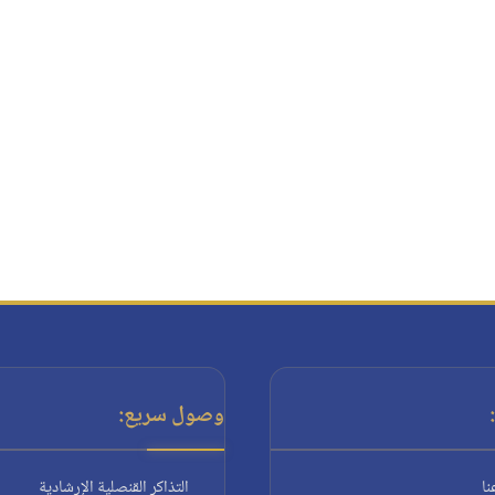
وصول سريع:
نا
التذاكر القنصلية الإرشادية