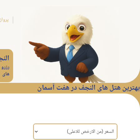
پرواز
الن
رزرو 
های
بهترین هتل های النجف در هفت آسمان
مرتب سازی براساس