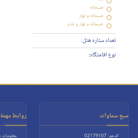
صبحانه
صبحانه و نهار
صبحانه و نهار و شام
تعداد ستاره هتل:
نوع اقامتگاه:
سبع سماوات
روابط مهمة:
الدعم : 02179107
معلومات ع