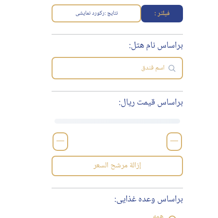
فیلتر :
نتایج :
رکورد نمایشی
براساس نام هتل:
براساس قیمت ریال:
—
—
إزالة مرشح السعر
براساس وعده غذایی:
همه