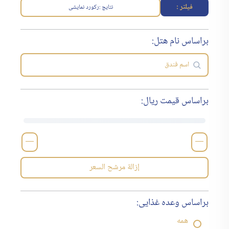
فیلتر :
نتایج :
رکورد نمایشی
براساس نام هتل:
براساس قیمت ریال:
—
—
إزالة مرشح السعر
براساس وعده غذایی:
همه