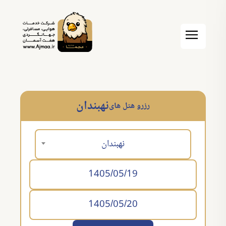
نهبندان
رزرو هتل های
نهبندان