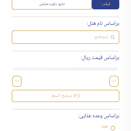
فیلتر :
نتایج :
رکورد نمایشی
براساس نام هتل:
براساس قیمت ریال:
—
—
إزالة مرشح السعر
براساس وعده غذایی:
همه