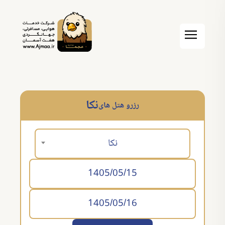
نکا
رزرو هتل های
نکا