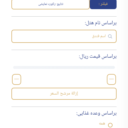
فیلتر :
نتایج :
رکورد نمایشی
براساس نام هتل:
براساس قیمت ریال:
—
—
إزالة مرشح السعر
براساس وعده غذایی:
همه