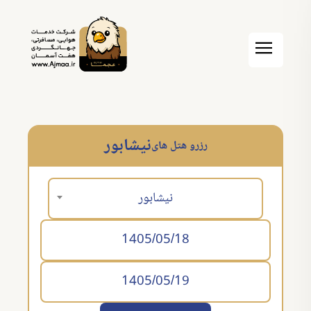
نیشابور
رزرو هتل های
نیشابور