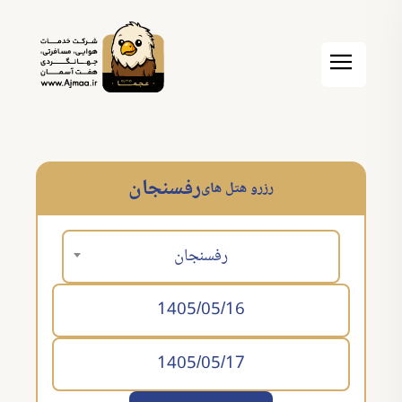
رفسنجان
رزرو هتل های
رفسنجان