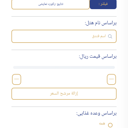
فیلتر :
نتایج :
رکورد نمایشی
براساس نام هتل:
براساس قیمت ریال:
—
—
إزالة مرشح السعر
براساس وعده غذایی:
همه