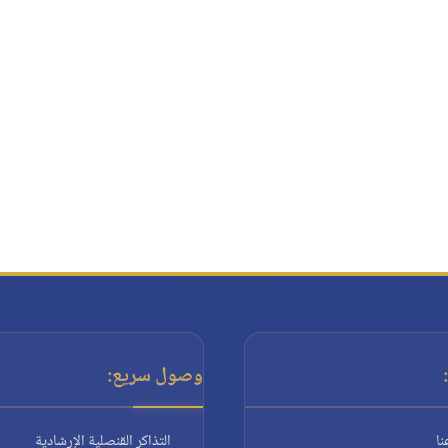
وصول سريع:
نا
التذاكر القنصلية الإرشادية