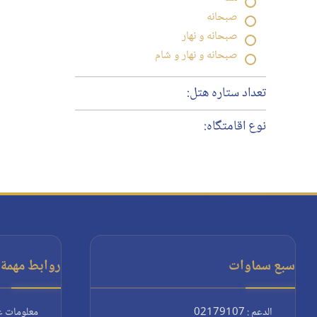
صبحانه
صبحانه و نهار
صبحانه و نهار و شام
تعداد ستاره هتل:
نوع اقامتگاه:
سبع سماوات
روابط مهمة:
الدعم : 02179107
معلومات ع