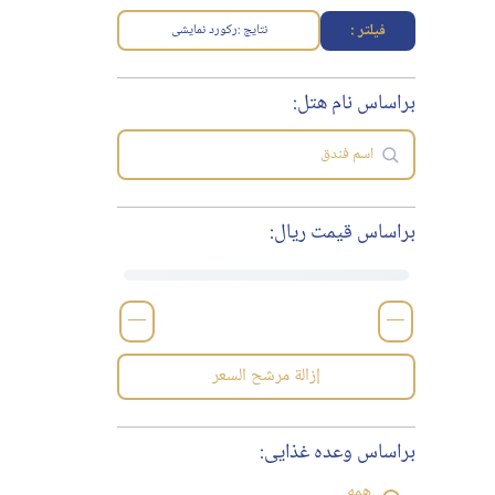
فیلتر :
نتایج :
رکورد نمایشی
براساس نام هتل:
براساس قیمت ریال:
—
—
إزالة مرشح السعر
براساس وعده غذایی:
همه