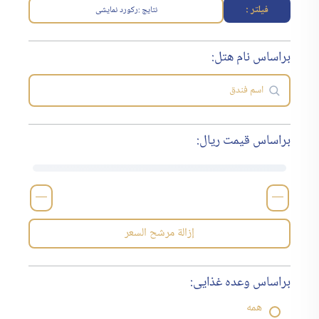
فیلتر :
نتایج :
رکورد نمایشی
براساس نام هتل:
براساس قیمت ریال:
—
—
إزالة مرشح السعر
براساس وعده غذایی:
همه