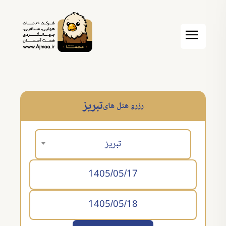
تبریز
رزرو هتل های
تبریز