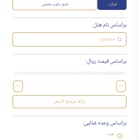
فیلتر :
نتایج :
رکورد نمایشی
براساس نام هتل:
براساس قیمت ریال:
—
—
إزالة مرشح السعر
براساس وعده غذایی:
همه