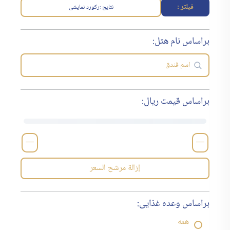
فیلتر :
نتایج :
رکورد نمایشی
براساس نام هتل:
براساس قیمت ریال:
—
—
إزالة مرشح السعر
براساس وعده غذایی:
همه