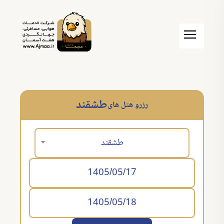
طشقند
رزرو هتل های
طشقند