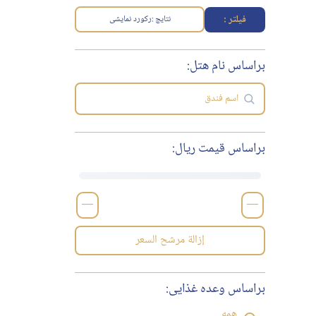
فیلتر :
نتایج :
رکورد نمایشی
براساس نام هتل:
براساس قیمت ریال:
—
—
إزالة مرشح السعر
براساس وعده غذایی:
همه