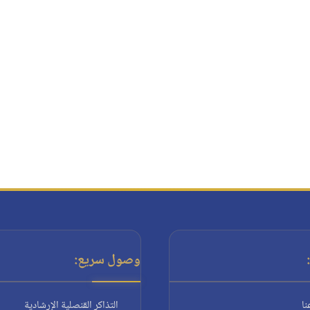
وصول سريع:
نا
التذاكر القنصلية الإرشادية