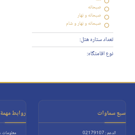
صبحانه
صبحانه و نهار
صبحانه و نهار و شام
تعداد ستاره هتل:
نوع اقامتگاه:
سبع سماوات
روابط مهمة:
الدعم : 02179107
معلومات ع