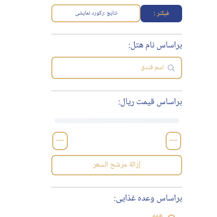
فیلتر :
نتایج :
رکورد نمایشی
براساس نام هتل:
براساس قیمت ریال:
—
—
إزالة مرشح السعر
براساس وعده غذایی:
همه