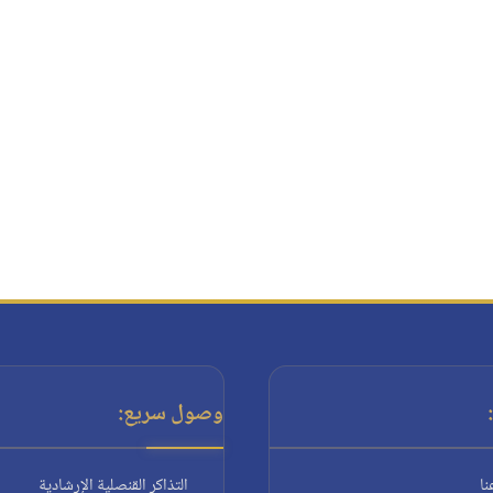
وصول سريع:
نا
التذاكر القنصلية الإرشادية