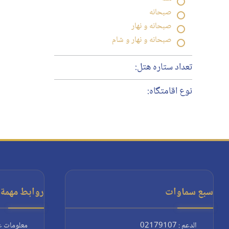
صبحانه
صبحانه و نهار
صبحانه و نهار و شام
تعداد ستاره هتل:
نوع اقامتگاه:
سبع سماوات
روابط مهمة:
الدعم : 02179107
معلومات ع