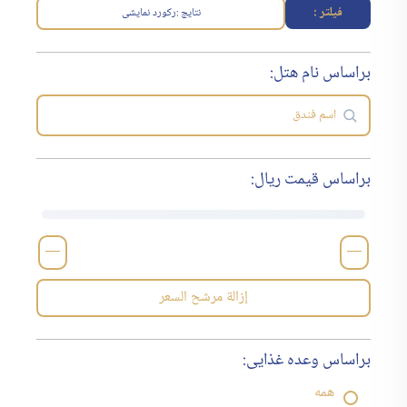
فیلتر :
نتایج :
رکورد نمایشی
براساس نام هتل:
براساس قیمت ریال:
—
—
إزالة مرشح السعر
براساس وعده غذایی:
همه