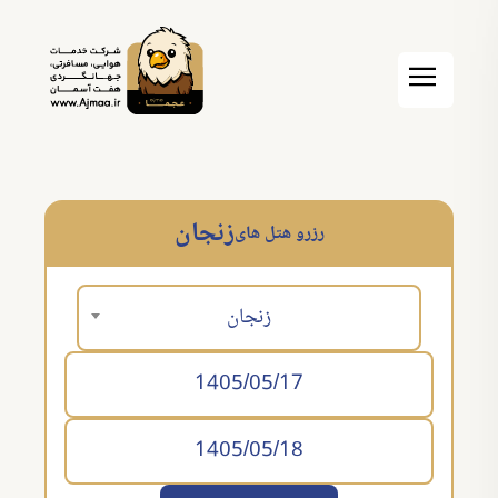
زنجان
رزرو هتل های
زنجان