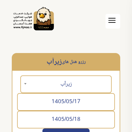
زیرآب
رزرو هتل های
زیرآب