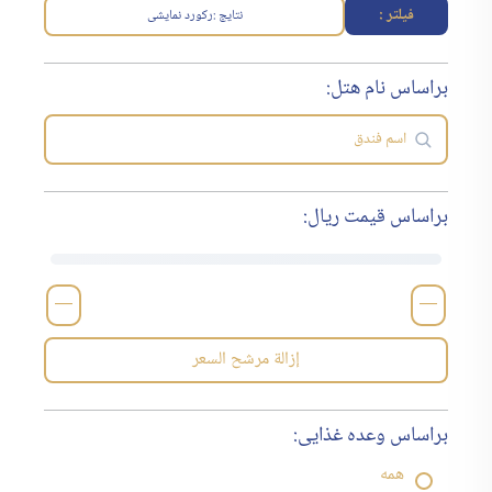
فیلتر :
نتایج :
رکورد نمایشی
براساس نام هتل:
براساس قیمت ریال:
—
—
إزالة مرشح السعر
براساس وعده غذایی:
همه