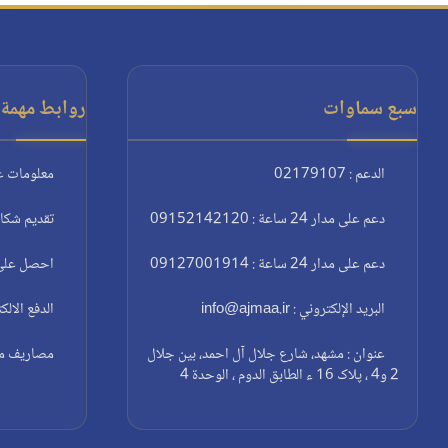
سبع سماوات
روابط مهمة:
الدعم : 02179107
معلومات ع
دعم على مدار 24 ساعة : 09152142120
تقديم شكا
دعم على مدار 24 ساعة : 09127001914
احصل على 
البريد الإلكتروني : info@ajmaa.ir
الدفع الالك
عنوان : مشهد، شارع جلال آل احمد، بين جلال
مصاريف مغا
2 و4 ، پلاک 16 ء الطابق الدوم ، الوحدة 4