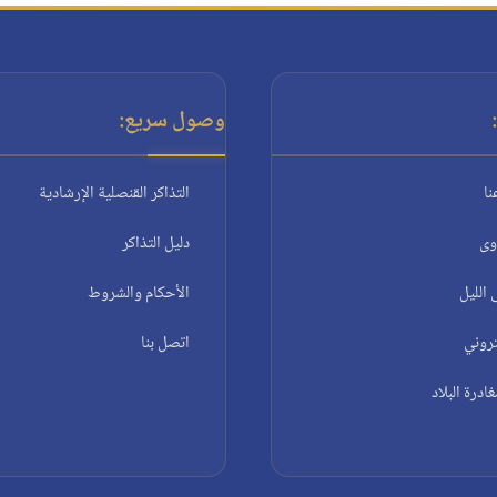
وصول سريع:
نا
التذاكر القنصلية الإرشادية
وى
دليل التذاكر
الليل
الأحكام والشروط
تروني
اتصل بنا
درة البلاد