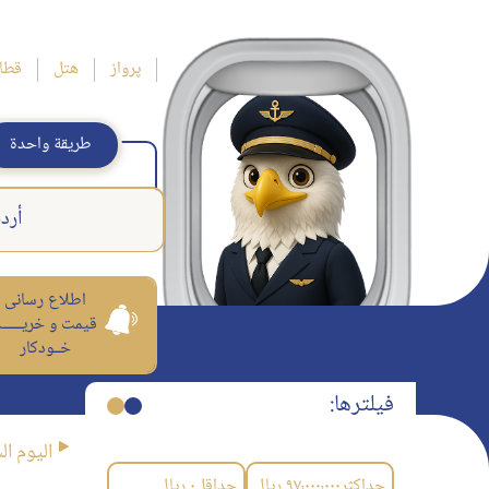
پرواز
هتل
قطا
طريقة واحدة
أرد
اطلاع رسانی
قیمت و خریــــــ
خــودکار
فیلترها:
اليوم ال
حداکثر
۹۷٬۰۰۰٬۰۰۰
ریال
حداقل
۰
ریال