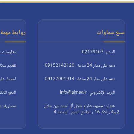
سبع سماوات
روابط مهمة:
الدعم : 02179107
معلومات ع
دعم على مدار 24 ساعة : 09152142120
تقديم شكا
دعم على مدار 24 ساعة : 09127001914
احصل على 
البريد الإلكتروني : info@ajmaa.ir
الدفع الالك
عنوان : مشهد، شارع جلال آل احمد، بين جلال
مصاريف مغا
2 و4 ، پلاک 16 ء الطابق الدوم ، الوحدة 4