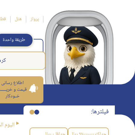
پرواز
هتل
قطا
طريقة واحدة
كرم
اطلاع رسانی
قیمت و خریــــــ
خــودکار
فیلترها:
اليوم ال
حداکثر
۹۷٬۰۰۰٬۰۰۰
ریال
حداقل
۰
ریال