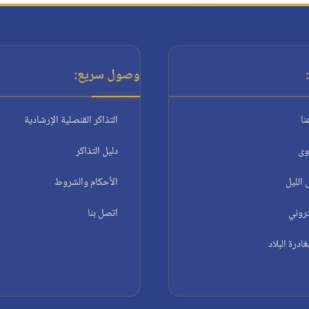
وصول سريع:
نا
التذاكر القنصلية الإرشادية
وى
دليل التذاكر
الليل
الأحكام والشروط
تروني
اتصل بنا
درة البلاد