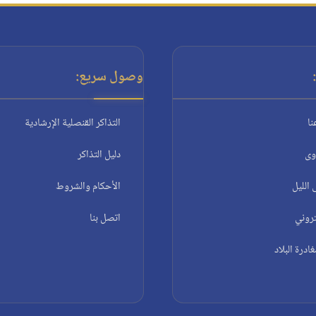
وصول سريع:
نا
التذاكر القنصلية الإرشادية
وى
دليل التذاكر
الليل
الأحكام والشروط
تروني
اتصل بنا
درة البلاد