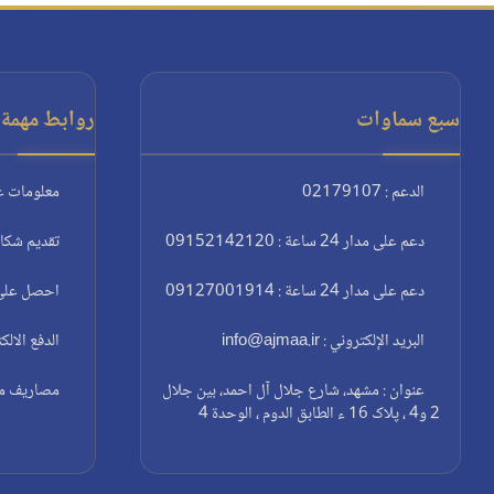
سبع سماوات
روابط مهمة:
الدعم : 02179107
معلومات ع
دعم على مدار 24 ساعة : 09152142120
تقديم شكا
دعم على مدار 24 ساعة : 09127001914
احصل على 
البريد الإلكتروني : info@ajmaa.ir
الدفع الالك
عنوان : مشهد، شارع جلال آل احمد، بين جلال
مصاريف مغا
2 و4 ، پلاک 16 ء الطابق الدوم ، الوحدة 4