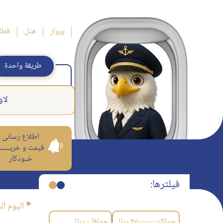
پرواز
هتل
قطا
طريقة واحدة
لاو
اطلاع رسانی
قیمت و خریــــــ
خــودکار
فیلترها:
اليوم ال
حداکثر
۹۷٬۰۰۰٬۰۰۰
ریال
حداقل
۰
ریال