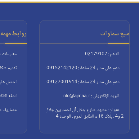
سبع سماوات
روابط مهمة:
الدعم : 02179107
معلومات ع
دعم على مدار 24 ساعة : 09152142120
تقديم شكا
دعم على مدار 24 ساعة : 09127001914
احصل على 
البريد الإلكتروني : info@ajmaa.ir
الدفع الالك
عنوان : مشهد، شارع جلال آل احمد، بين جلال
مصاريف مغا
2 و4 ، پلاک 16 ء الطابق الدوم ، الوحدة 4