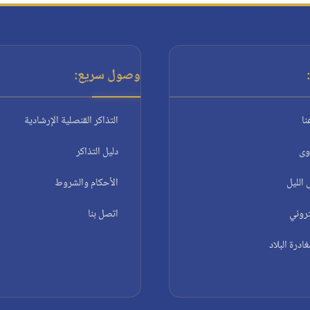
وصول سريع:
نا
التذاكر القنصلية الإرشادية
وى
دليل التذاكر
الليل
الأحكام والشروط
تروني
اتصل بنا
درة البلاد