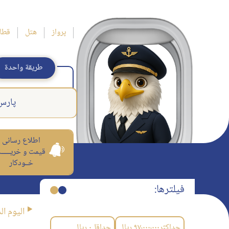
پرواز
هتل
قطا
طريقة واحدة
پارس 
اطلاع رسانی
قیمت و خریــــــ
خــودکار
فیلترها:
اليوم ال
حداکثر
۹۷٬۰۰۰٬۰۰۰
ریال
حداقل
۰
ریال