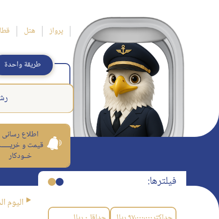
پرواز
هتل
قطا
طريقة واحدة
رش
اطلاع رسانی
قیمت و خریــــــ
خــودکار
فیلترها:
اليوم ال
حداکثر
۹۷٬۰۰۰٬۰۰۰
ریال
حداقل
۰
ریال