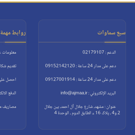
سبع سماوات
روابط مهمة:
الدعم : 02179107
معلومات ع
دعم على مدار 24 ساعة : 09152142120
تقديم شكا
دعم على مدار 24 ساعة : 09127001914
احصل على 
البريد الإلكتروني : info@ajmaa.ir
الدفع الالك
عنوان : مشهد، شارع جلال آل احمد، بين جلال
مصاريف مغا
2 و4 ، پلاک 16 ء الطابق الدوم ، الوحدة 4