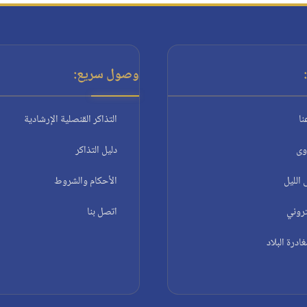
وصول سريع:
نا
التذاكر القنصلية الإرشادية
وى
دليل التذاكر
الليل
الأحكام والشروط
تروني
اتصل بنا
درة البلاد