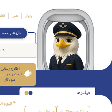
پرواز
هتل
قطا
طريقة واحدة
شير
اطلاع رسانی
قیمت و خریــــــ
خــودکار
فیلترها:
اليوم ال
حداکثر
۹۷٬۰۰۰٬۰۰۰
ریال
حداقل
۰
ریال