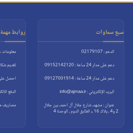
سبع سماوات
روابط مهمة:
الدعم : 02179107
معلومات ع
دعم على مدار 24 ساعة : 09152142120
تقديم شكا
دعم على مدار 24 ساعة : 09127001914
احصل على 
البريد الإلكتروني : info@ajmaa.ir
الدفع الالك
عنوان : مشهد، شارع جلال آل احمد، بين جلال
مصاريف مغا
2 و4 ، پلاک 16 ء الطابق الدوم ، الوحدة 4