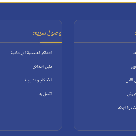
وصول سريع:
نا
التذاكر القنصلية الإرشادية
وى
دليل التذاكر
الليل
الأحكام والشروط
تروني
اتصل بنا
درة البلاد