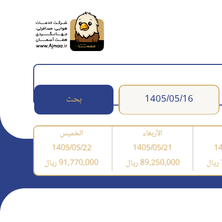
بحث
الأربعاء
الخميس
/23
1405/05/22
1405/05/21
14
89,250,000 ریال
91,770,000 ریال
,850,000