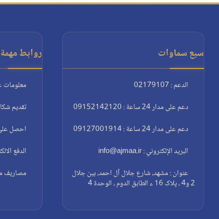
سبع سماوات
روابط مهمة:
الدعم : 02179107
معلومات ع
دعم على مدار 24 ساعة : 09152142120
تقديم شكا
دعم على مدار 24 ساعة : 09127001914
احصل على 
البريد الإلكتروني : info@ajmaa.ir
الدفع الالك
عنوان : مشهد، شارع جلال آل احمد، بين جلال
مصاريف مغا
2 و4 ، پلاک 16 ء الطابق الدوم ، الوحدة 4