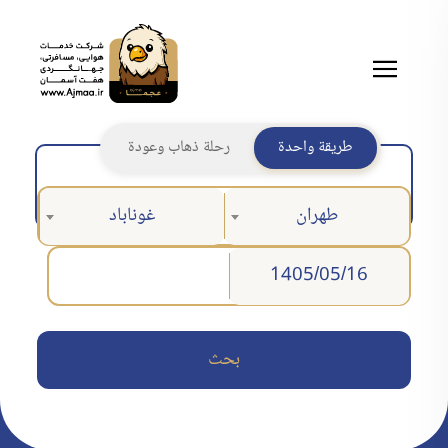
طريقة واحدة
رحلة ذهاب وعودة
طهران
غوناباد
بحث